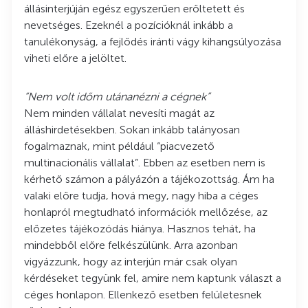
állásinterjúján egész egyszerűen erőltetett és
nevetséges. Ezeknél a pozícióknál inkább a
tanulékonyság, a fejlődés iránti vágy kihangsúlyozása
viheti előre a jelöltet.
“Nem volt időm utánanézni a cégnek”
Nem minden vállalat nevesíti magát az
álláshirdetésekben. Sokan inkább talányosan
fogalmaznak, mint például “piacvezető
multinacionális vállalat”. Ebben az esetben nem is
kérhető számon a pályázón a tájékozottság. Ám ha
valaki előre tudja, hová megy, nagy hiba a céges
honlapról megtudható információk mellőzése, az
előzetes tájékozódás hiánya. Hasznos tehát, ha
mindebből előre felkészülünk. Arra azonban
vigyázzunk, hogy az interjún már csak olyan
kérdéseket tegyünk fel, amire nem kaptunk választ a
céges honlapon. Ellenkező esetben felületesnek