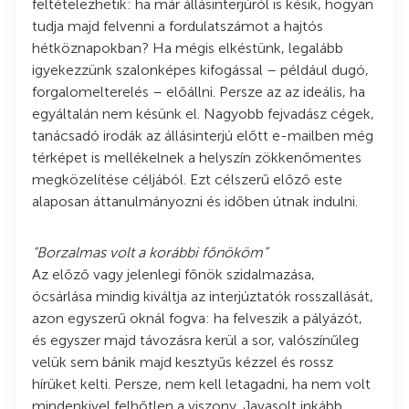
feltételezhetik: ha már állásinterjúról is késik, hogyan
tudja majd felvenni a fordulatszámot a hajtós
hétköznapokban? Ha mégis elkéstünk, legalább
igyekezzünk szalonképes kifogással – például dugó,
forgalomelterelés – előállni. Persze az az ideális, ha
egyáltalán nem késünk el. Nagyobb fejvadász cégek,
tanácsadó irodák az állásinterjú előtt e-mailben még
térképet is mellékelnek a helyszín zökkenőmentes
megközelítése céljából. Ezt célszerű előző este
alaposan áttanulmányozni és időben útnak indulni.
“Borzalmas volt a korábbi főnököm”
Az előző vagy jelenlegi főnök szidalmazása,
ócsárlása mindig kiváltja az interjúztatók rosszallását,
azon egyszerű oknál fogva: ha felveszik a pályázót,
és egyszer majd távozásra kerül a sor, valószínűleg
velük sem bánik majd kesztyűs kézzel és rossz
hírüket kelti. Persze, nem kell letagadni, ha nem volt
mindenkivel felhőtlen a viszony. Javasolt inkább