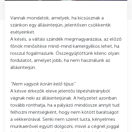
Vannak mondatok, amelyek, ha kicsúsznak a
szánkon egy állásinterjún, jelentősen csökkentik
esélyeinket.
A késés, a váltási szándék megmagyarázása, az előző
főnök minősítése mind-mind karriergyilkos lehet, ha
rosszul fogalmazunk. Összegyűjtöttünk kilenc olyan
fordulatot, amelyet jobb, ha nem használunk az
állásinterjún.
“Nem vagyok korán kelő típus”
A késve érkezők eleve jelentős lépéshátrányból
vágnak neki az állásinterjúnak. A helyzetet azonban
tovább ronthatja, ha a pályázó mindössze annyit tud
felhozni mentségként, hogy nem kötött barátságot
a vekkerórával. Senki nem szeret lusta, kényelmes
munkaerővel együtt dolgozni, mivel a cégnél joggal