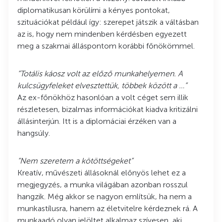
diplomatikusan körülírni a kényes pontokat,
szituációkat például így: szerepet játszik a váltásban
az is, hogy nem mindenben kérdésben egyezett
meg a szakmai álláspontom korábbi főnökömmel.
“Totális káosz volt az előző munkahelyemen. A
kulcsügyfeleket elvesztettük, többek között a …”
Az ex-főnökhöz hasonlóan a volt céget sem illik
részletesen, bizalmas információkat kiadva kritizálni
állásinterjún. Itt is a diplomáciai érzéken van a
hangsúly.
“Nem szeretem a kötöttségeket”
Kreatív, művészeti állásoknál előnyös lehet ez a
megjegyzés, a munka világában azonban rosszul
hangzik. Még akkor se nagyon említsük, ha nem a
munkastílusra, hanem az életvitelre kérdeznek rá. A
munkaadó olyan jelöltet alkalmaz szívesen, aki