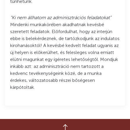
tűnhetünk.
“Ki nem állhatom az adminisztrációs feladatokat”
Mindenki munkakörében akadhatnak kevésbé
szeretett feladatok. Előfordulhat, hogy az interjún
ebbe is belekérdeznek, de tartózkodjunk az indulatos
kirohanásoktól! A kevésbé kedvelt feladat ugyanis az
új helyen is előkerülhet, és felesleges volna emiatt
elütni magunkat egy ígéretes lehetőségtől. Mondjuk
inkább azt: az adminisztráció nem tartozott a
kedvenc tevékenységeink közé, de a munka
érdekes, változatosabb részei bőségesen
kárpótoltak.