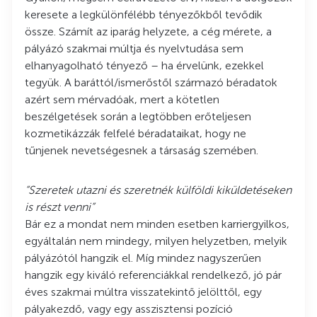
keresete a legkülönfélébb tényezőkből tevődik
össze. Számít az iparág helyzete, a cég mérete, a
pályázó szakmai múltja és nyelvtudása sem
elhanyagolható tényező – ha érvelünk, ezekkel
tegyük. A baráttól/ismerőstől származó béradatok
azért sem mérvadóak, mert a kötetlen
beszélgetések során a legtöbben erőteljesen
kozmetikázzák felfelé béradataikat, hogy ne
tűnjenek nevetségesnek a társaság szemében.
“Szeretek utazni és szeretnék külföldi kiküldetéseken
is részt venni”
Bár ez a mondat nem minden esetben karriergyilkos,
egyáltalán nem mindegy, milyen helyzetben, melyik
pályázótól hangzik el. Míg mindez nagyszerűen
hangzik egy kiváló referenciákkal rendelkező, jó pár
éves szakmai múltra visszatekintő jelölttől, egy
pályakezdő, vagy egy asszisztensi pozíció