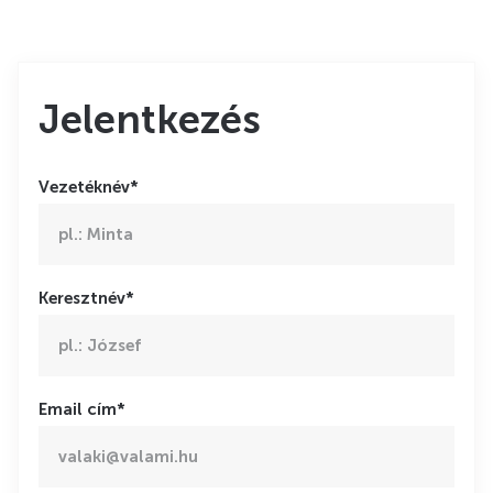
Jelentkezés
Vezetéknév*
Keresztnév*
Email cím*