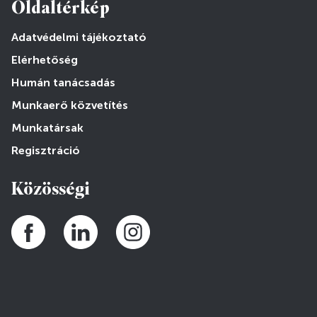
Oldaltérkép
Adatvédelmi tájékoztató
Elérhetőség
Humán tanácsadás
Munkaerő közvetítés
Munkatársak
Regisztráció
Közösségi