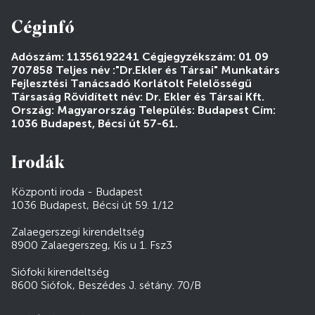
Céginfó
Adószám: 11356192241 Cégjegyzékszám: 01 09
707858 Teljes név :"Dr.Ekler és Társai" Munkatárs
Fejlesztési Tanácsadó Korlátolt Felelősségű
Társaság Rövidített név: Dr. Ekler és Társai Kft.
Ország: Magyarország Település: Budapest Cím:
1036 Budapest, Bécsi út 57-61.
Irodák
Központi iroda - Budapest
1036 Budapest, Bécsi út 59. 1/12
Zalaegerszegi kirendeltség
8900 Zalaegerszeg, Kis u 1. Fsz3
Siófoki kirendeltség
8600 Siófok, Beszédes J. sétány. 70/B