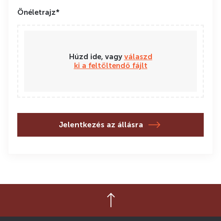
Önéletrajz*
Húzd ide, vagy
válaszd
ki a feltöltendő fájlt
Jelentkezés az állásra