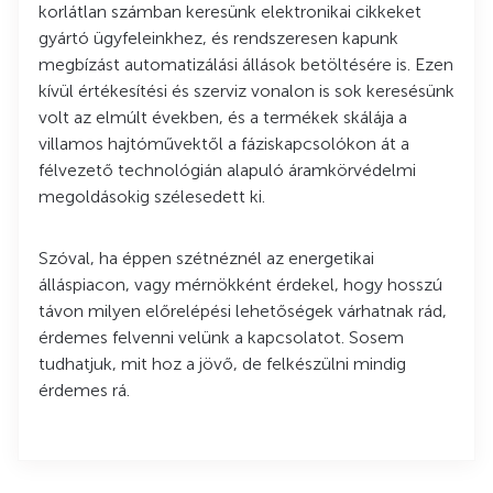
korlátlan számban keresünk elektronikai cikkeket
gyártó ügyfeleinkhez, és rendszeresen kapunk
megbízást automatizálási állások betöltésére is. Ezen
kívül értékesítési és szerviz vonalon is sok keresésünk
volt az elmúlt években, és a termékek skálája a
villamos hajtóművektől a fáziskapcsolókon át a
félvezető technológián alapuló áramkörvédelmi
megoldásokig szélesedett ki.
Szóval, ha éppen szétnéznél az energetikai
álláspiacon, vagy mérnökként érdekel, hogy hosszú
távon milyen előrelépési lehetőségek várhatnak rád,
érdemes felvenni velünk a kapcsolatot. Sosem
tudhatjuk, mit hoz a jövő, de felkészülni mindig
érdemes rá.