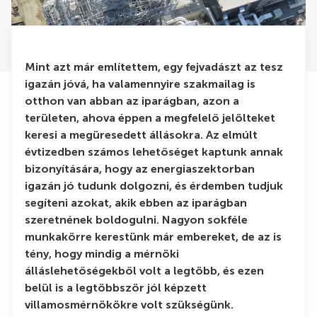
Mint azt már említettem, egy fejvadászt az tesz
igazán jóvá, ha valamennyire szakmailag is
otthon van abban az iparágban, azon a
területen, ahova éppen a megfelelő jelölteket
keresi a megüresedett állásokra. Az elmúlt
évtizedben számos lehetőséget kaptunk annak
bizonyítására, hogy az energiaszektorban
igazán jó tudunk dolgozni, és érdemben tudjuk
segíteni azokat, akik ebben az iparágban
szeretnének boldogulni. Nagyon sokféle
munkakörre kerestünk már embereket, de az is
tény, hogy mindig a mérnöki
álláslehetőségekből volt a legtöbb, és ezen
belül is a legtöbbször jól képzett
villamosmérnökökre volt szükségünk.