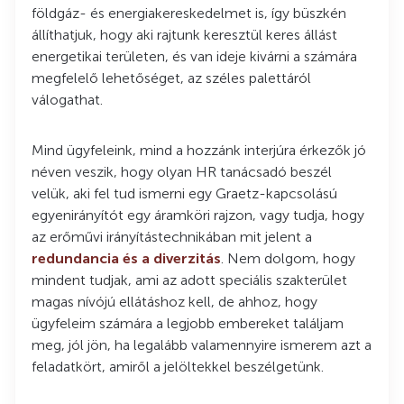
földgáz- és energiakereskedelmet is, így büszkén
állíthatjuk, hogy aki rajtunk keresztül keres állást
energetikai területen, és van ideje kivárni a számára
megfelelő lehetőséget, az széles palettáról
válogathat.
Mind ügyfeleink, mind a hozzánk interjúra érkezők jó
néven veszik, hogy olyan HR tanácsadó beszél
velük, aki fel tud ismerni egy Graetz-kapcsolású
egyenirányítót egy áramköri rajzon, vagy tudja, hogy
az erőművi irányítástechnikában mit jelent a
redundancia és a diverzitás
. Nem dolgom, hogy
mindent tudjak, ami az adott speciális szakterület
magas nívójú ellátáshoz kell, de ahhoz, hogy
ügyfeleim számára a legjobb embereket találjam
meg, jól jön, ha legalább valamennyire ismerem azt a
feladatkört, amiről a jelöltekkel beszélgetünk.