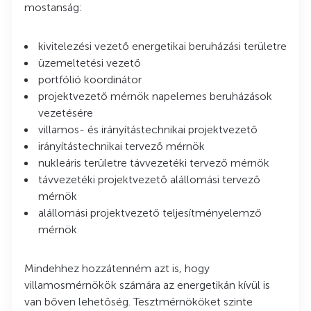
mostanság:
kivitelezési vezető energetikai beruházási területre
üzemeltetési vezető
portfólió koordinátor
projektvezető mérnök napelemes beruházások
vezetésére
villamos- és irányítástechnikai projektvezető
irányítástechnikai tervező mérnök
nukleáris területre távvezetéki tervező mérnök
távvezetéki projektvezető alállomási tervező
mérnök
alállomási projektvezető teljesítményelemző
mérnök
Mindehhez hozzátenném azt is, hogy
villamosmérnökök számára az energetikán kívül is
van bőven lehetőség. Tesztmérnököket szinte