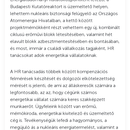
Budapesti Kutatóreaktort is üzemeltető helyen,
lehettem nukleáris biztonsági felügyelő az Országos
Atomenergia Hivatalban, a kettő között
projektmérnökként részt vehettem egy új, kombinált
ciklusú erőművi blokk létesítésében, valamint hét
elavult blokk azbesztmentesítésében és bontásában,
és most, immár a családi vállalkozás tagjaként, HR
tanácsokat adok energetikai vállalatoknak.
A HR tanácsadás többek között kompenzációs
felmérések készítését és dolgozói elkötelezettség
mérését is jelenti, de ami az álláskeresők számára a
legfontosabb, az az, hogy cégünk számos
energetikai vállalat számára keres szakképzett
munkaerőt. Ügyfeleink között van erőmű,
mérnökiroda, energetikai kivitelező és üzemeltető
cég is. Tevékenységük lefedi a hagyományos, a
megújuló ás a nukleáris energiatermelést, valamint a