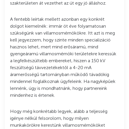
szakterületen át vezethet az út egy jó álláshoz.
A fentebb leírtak mellett azonban egy konkrét
dolgot kiemelnék: immár öt éve folyamatosan
szükségünk van villamosmérnökökre. Itt azt is meg
kell jegyezzem, hogy szinte minden specializáció
hasznos lehet, mert mind erősáramú, mind
gyengeáramú villamosmérnöki területekre keressük
a legfelkészültebb embereket, hiszen a 150 kV
feszültségű távvezetékektől a 4-20 mA
áramerősségű tartományban működő távadókig
mindennel foglalkoznak ügyfeleink. Ha nagyképűek
lennénk, úgy is mondhatnánk, hogy partnereink
mindenhez is értenek.
Hogy még konkrétabb legyek, alább a teljesség
igénye nélkül felsorolom, hogy milyen
munkakörökre kerestünk villamosmérnököket