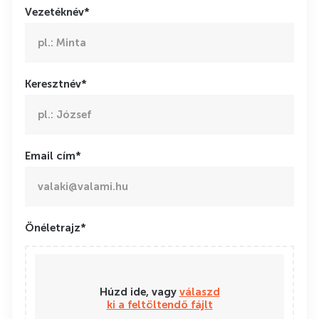
Vezetéknév*
Keresztnév*
Email cím*
Önéletrajz*
Húzd ide, vagy
válaszd
ki a feltöltendő fájlt