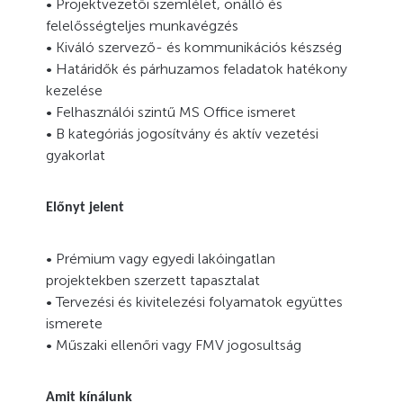
• Projektvezetői szemlélet, önálló és
felelősségteljes munkavégzés
• Kiváló szervező- és kommunikációs készség
• Határidők és párhuzamos feladatok hatékony
kezelése
• Felhasználói szintű MS Office ismeret
• B kategóriás jogosítvány és aktív vezetési
gyakorlat
Előnyt jelent
• Prémium vagy egyedi lakóingatlan
projektekben szerzett tapasztalat
• Tervezési és kivitelezési folyamatok együttes
ismerete
• Műszaki ellenőri vagy FMV jogosultság
Amit kínálunk