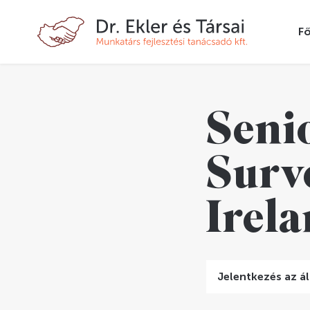
Fő
Seni
Surv
Irel
Jelentkezés az ál