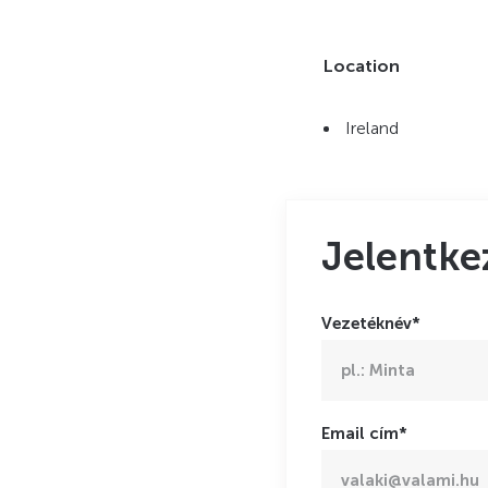
Location
Ireland
Jelentke
Vezetéknév*
Email cím*