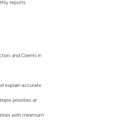
hly reports.
tors and Clients in
and explain accurate
ple priorities at
iorities with minimum