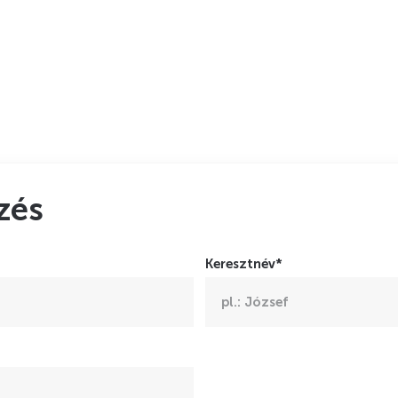
zés
Keresztnév*