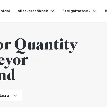
oldal
Álláskeresőknek
Szolgáltatások
or Quantity
eyor –
and
lásra