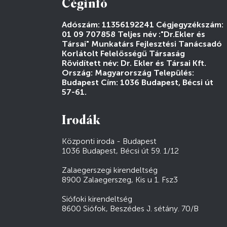
Céginfó
Adószám: 11356192241 Cégjegyzékszám:
01 09 707858 Teljes név :"Dr.Ekler és
Társai" Munkatárs Fejlesztési Tanácsadó
Korlátolt Felelősségű Társaság
Rövidített név: Dr. Ekler és Társai Kft.
Ország: Magyarország Település:
Budapest Cím: 1036 Budapest, Bécsi út
57-61.
Irodák
Központi iroda - Budapest
1036 Budapest, Bécsi út 59. 1/12
Zalaegerszegi kirendeltség
8900 Zalaegerszeg, Kis u 1. Fsz3
Siófoki kirendeltség
8600 Siófok, Beszédes J. sétány. 70/B