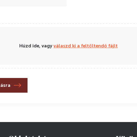
Húzd ide, vagy
válaszd ki a feltöltendő fájlt
lásra