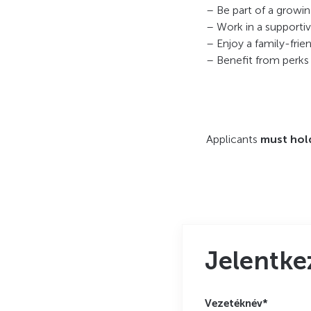
– Be part of a growin
– Work in a supportiv
– Enjoy a family-fri
– Benefit from perks 
Applicants
must hold
Jelentke
Vezetéknév*