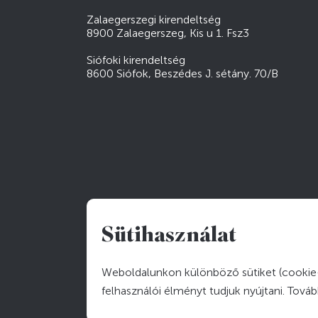
Zalaegerszegi kirendeltség
8900 Zalaegerszeg, Kis u 1. Fsz3
Siófoki kirendeltség
8600 Siófok, Beszédes J. sétány. 70/B
Sütihasználat
Weboldalunkon különböző sütiket (cookie-
felhasználói élményt tudjuk nyújtani. Tová