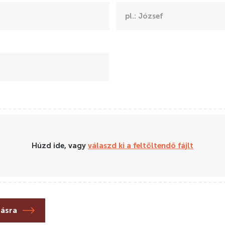
Húzd ide, vagy
válaszd ki a feltöltendő fájlt
lásra