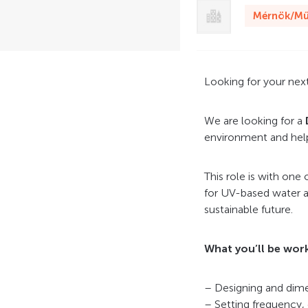
Mérnök/Mű
Looking for your nex
We are looking for a
environment and help
This role is with one
for UV-based water an
sustainable future.
What you’ll be wor
– Designing and dim
– Setting frequency,