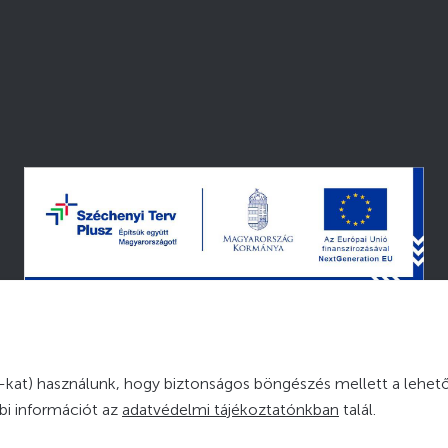
© 2026 — MINDEN JOG FENNTARTVA
kat) használunk, hogy biztonságos böngészés mellett a lehető
bbi információt az
adatvédelmi tájékoztatónkban
talál.