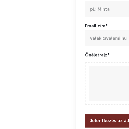
Email cím*
Önéletrajz*
Jelentkezés az ál