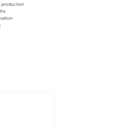
l production
ths
nsation
s