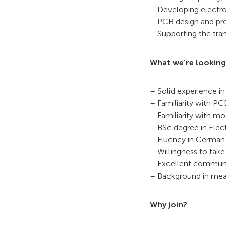
– Developing electro
– PCB design and pr
– Supporting the tran
What we’re looking
– Solid experience i
– Familiarity with PC
– Familiarity with m
– BSc degree in Elec
– Fluency in German a
– Willingness to tak
– Excellent communica
– Background in meas
Why join?